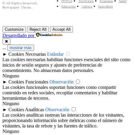
FEWLA
Territorios
Economía
Salud
© All Rights Reserved,
Educacion
Cultura
Suscríbete
Newspaper Theme.
Customize
Reject All
Accept All
Desarrollado por
✖
...
mostrar más
►
Cookies Necesarias
Estándar
Las cookies necesarias habilitan funciones esenciales del sitio como
inicios de sesión seguros y ajustes de preferencias de
consentimiento. No almacenan datos personales.
Ninguno
►
Cookies Funcionales
Observación
Las cookies funcionales soportan funciones como compartir
contenido en redes sociales, recopilar comentarios y habilitar
herramientas de terceros.
Ninguno
►
Cookies Analíticas
Observación
Las cookies analíticas rastrean las interacciones de los visitantes,
proporcionando información sobre métricas como el número de
visitantes, la tasa de rebote y las fuentes de tráfico.
Ninguno