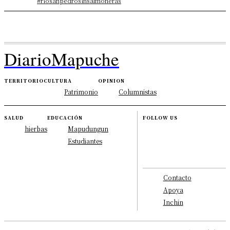
#riosanpedrosinsalmoneras
DiarioMapuche
TERRITORIO
CULTURA
OPINION
Patrimonio
Columnistas
SALUD
EDUCACIÓN
FOLLOW US
hierbas
Mapudungun
Estudiantes
Contacto
Apoya
Inchin