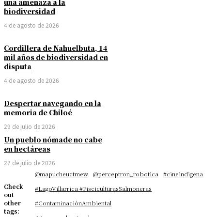
una amenaza a la
biodiversidad
4 de agosto de 2026
Cordillera de Nahuelbuta, 14
mil años de biodiversidad en
disputa
4 de agosto de 2026
Despertar navegando en la
memoria de Chiloé
29 de julio de 2026
Un pueblo nómade no cabe
en hectáreas
27 de julio de 2026
@mapucheuctmew
@perceptron_robotica
#cineindigena
Check
#LagoVillarrica #PisciculturasSalmoneras
out
other
#ContaminaciónAmbiental
tags: