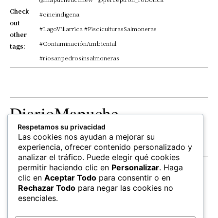
Check
#cineindigena
out
#LagoVillarrica #PisciculturasSalmoneras
other
#ContaminaciónAmbiental
tags:
#riosanpedrosinsalmoneras
DiarioMapuche
Respetamos su privacidad
TERRITORIO
CULTURA
OPINION
Las cookies nos ayudan a mejorar su
Patrimonio
Columnistas
experiencia, ofrecer contenido personalizado y
analizar el tráfico. Puede elegir qué cookies
permitir haciendo clic en
Personalizar
. Haga
SALUD
EDUCACIÓN
FOLLOW US
clic en
Aceptar Todo
para consentir o en
hierbas
Mapudungun
Rechazar Todo
para negar las cookies no
Estudiantes
esenciales.