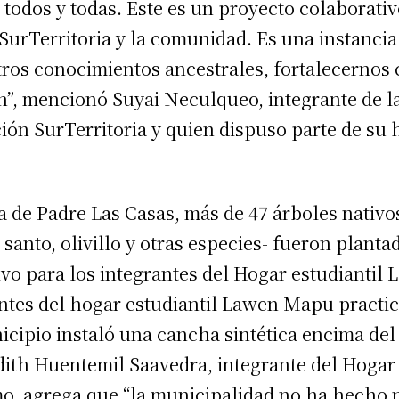
 todos y todas. Este es un proyecto colaborati
rTerritoria y la comunidad. Es una instancia 
tros conocimientos ancestrales, fortalecernos
n”, mencionó Suyai Neculqueo, integrante de 
ción SurTerritoria y quien dispuso parte de su 
 de Padre Las Casas, más de 47 árboles nativos
 santo, olivillo y otras especies- fueron plant
tivo para los integrantes del Hogar estudianti
antes del hogar estudiantil Lawen Mapu practic
icipio instaló una cancha sintética encima del
dith Huentemil Saavedra, integrante del Hoga
o, agrega que “la municipalidad no ha hecho 