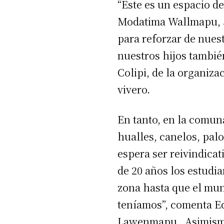
“Este es un espacio de
Modatima Wallmapu, Su
para reforzar de nues
nuestros hijos tambié
Colipi, de la organiza
vivero.
En tanto, en la comuna
hualles, canelos, palo
espera ser reivindica
de 20 años los estudi
zona hasta que el mun
teníamos”, comenta E
Lawenmapu.
Asimism