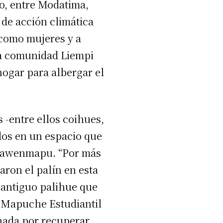
vo, entre Modatima,
de acción climática
 como mujeres y a
la comunidad Liempi
hogar para albergar el
 -entre ellos coihues,
ados en un espacio que
l Lawenmapu. “Por más
aron el palín en esta
 antiguo palihue que
r Mapuche Estudiantil
nada por recuperar