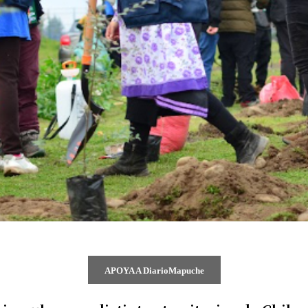
APOYA A DiarioMapuche