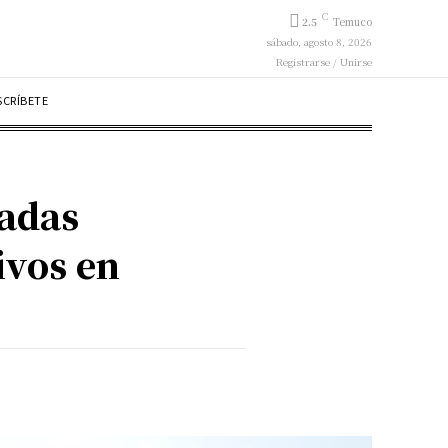
C
2.5
Temuco
sábado, agosto 8, 2026
Registrarse / Unirse
SCRÍBETE
gadas
ivos en