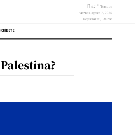
C
4.7
Temuco
viernes, agosto 7, 2026
Registrarse / Unirse
SCRÍBETE
 Palestina?