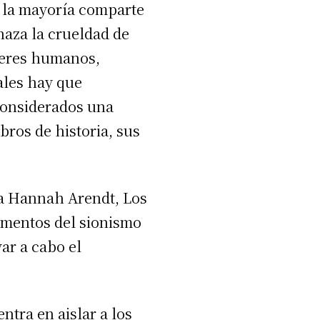
, la mayoría comparte
haza la crueldad de
 seres humanos,
ales hay que
 considerados una
ibros de historia, sus
 a Hannah Arendt, Los
gumentos del sionismo
var a cabo el
ntra en aislar a los