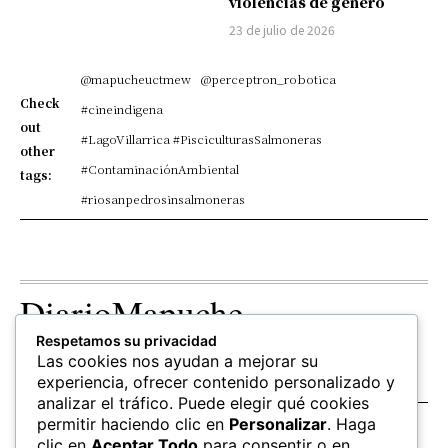
violencias de género
23 de julio de 2026
@mapucheuctmew
@perceptron_robotica
Check
#cineindigena
out
#LagoVillarrica #PisciculturasSalmoneras
other
#ContaminaciónAmbiental
tags:
#riosanpedrosinsalmoneras
DiarioMapuche
Respetamos su privacidad
TERRITORIO
CULTURA
OPINION
Las cookies nos ayudan a mejorar su
Patrimonio
Columnistas
experiencia, ofrecer contenido personalizado y
analizar el tráfico. Puede elegir qué cookies
permitir haciendo clic en
Personalizar
. Haga
SALUD
EDUCACIÓN
FOLLOW US
clic en
Aceptar Todo
para consentir o en
hierbas
Mapudungun