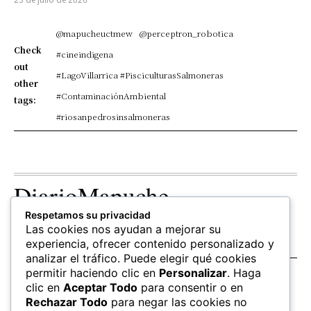
@mapucheuctmew
@perceptron_robotica
Check
#cineindigena
out
#LagoVillarrica #PisciculturasSalmoneras
other
#ContaminaciónAmbiental
tags:
#riosanpedrosinsalmoneras
DiarioMapuche
Respetamos su privacidad
TERRITORIO
CULTURA
OPINION
Las cookies nos ayudan a mejorar su
Patrimonio
Columnistas
experiencia, ofrecer contenido personalizado y
analizar el tráfico. Puede elegir qué cookies
permitir haciendo clic en
Personalizar
. Haga
SALUD
EDUCACIÓN
FOLLOW US
clic en
Aceptar Todo
para consentir o en
hierbas
Mapudungun
Rechazar Todo
para negar las cookies no
Estudiantes