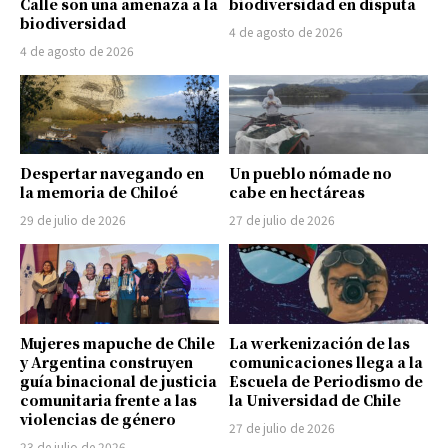
Calle son una amenaza a la
biodiversidad en disputa
biodiversidad
4 de agosto de 2026
4 de agosto de 2026
Despertar navegando en
Un pueblo nómade no
la memoria de Chiloé
cabe en hectáreas
29 de julio de 2026
27 de julio de 2026
Mujeres mapuche de Chile
La werkenización de las
y Argentina construyen
comunicaciones llega a la
guía binacional de justicia
Escuela de Periodismo de
comunitaria frente a las
la Universidad de Chile
violencias de género
27 de julio de 2026
23 de julio de 2026