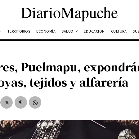
DiarioMapuche
TERRITORIOS
ECONOMÍA
SALUD
EDUCACION
CULTURA
SU
res, Puelmapu, expondrá
yas, tejidos y alfarería