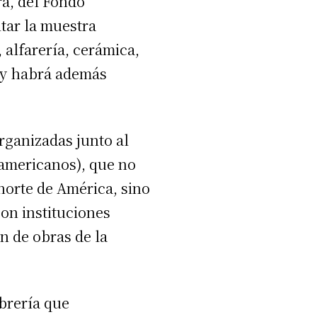
ra, del Fondo
itar la muestra
, alfarería, cerámica,
, y habrá además
rganizadas junto al
oamericanos), que no
 norte de América, sino
on instituciones
n de obras de la
ebrería que