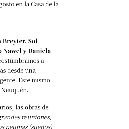
gosto en la Casa de la
a Breyter, Sol
o Nawel y Daniela
 acostumbramos a
ías desde una
rgente. Este mismo
e Neuquén.
rios, las obras de
grandes reuniones,
los peumas (sueños)