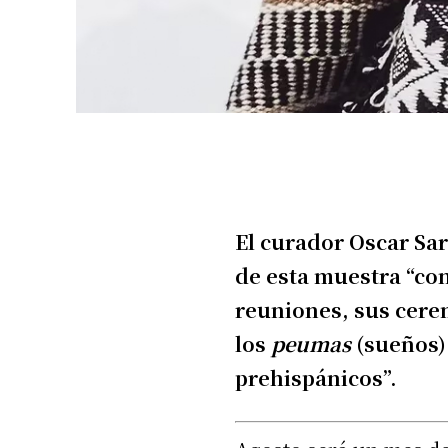
El curador Oscar Sar
de esta muestra “co
reuniones, sus cerem
los
peumas
(sueños)
prehispánicos”.