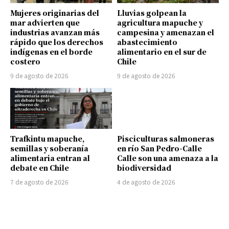
Mujeres originarias del
Lluvias golpean la
mar advierten que
agricultura mapuche y
industrias avanzan más
campesina y amenazan el
rápido que los derechos
abastecimiento
indígenas en el borde
alimentario en el sur de
costero
Chile
9 de agosto de 2026
9 de agosto de 2026
Trafkintu mapuche,
Pisciculturas salmoneras
semillas y soberanía
en río San Pedro-Calle
alimentaria entran al
Calle son una amenaza a la
debate en Chile
biodiversidad
7 de agosto de 2026
4 de agosto de 2026