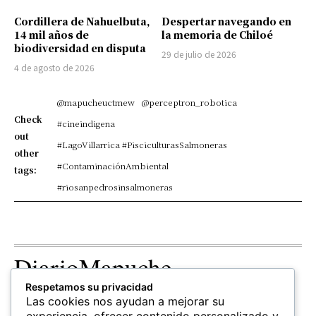
Cordillera de Nahuelbuta,
Despertar navegando en
14 mil años de
la memoria de Chiloé
biodiversidad en disputa
29 de julio de 2026
4 de agosto de 2026
@mapucheuctmew
@perceptron_robotica
Check
#cineindigena
out
#LagoVillarrica #PisciculturasSalmoneras
other
#ContaminaciónAmbiental
tags:
#riosanpedrosinsalmoneras
DiarioMapuche
Respetamos su privacidad
TERRITORIO
CULTURA
OPINION
Las cookies nos ayudan a mejorar su
Patrimonio
Columnistas
experiencia, ofrecer contenido personalizado y