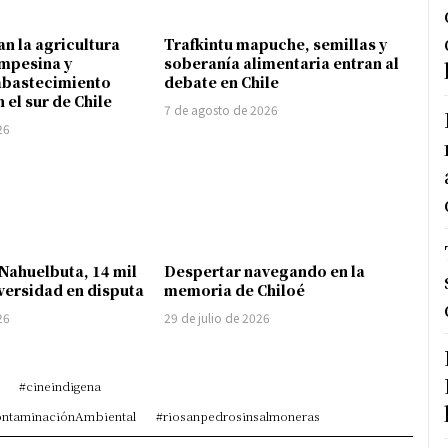
an la agricultura
Trafkintu mapuche, semillas y
mpesina y
soberanía alimentaria entran al
abastecimiento
debate en Chile
 el sur de Chile
7 de agosto de 2026
26
 Nahuelbuta, 14 mil
Despertar navegando en la
versidad en disputa
memoria de Chiloé
26
29 de julio de 2026
#cineindigena
ContaminaciónAmbiental
#riosanpedrosinsalmoneras