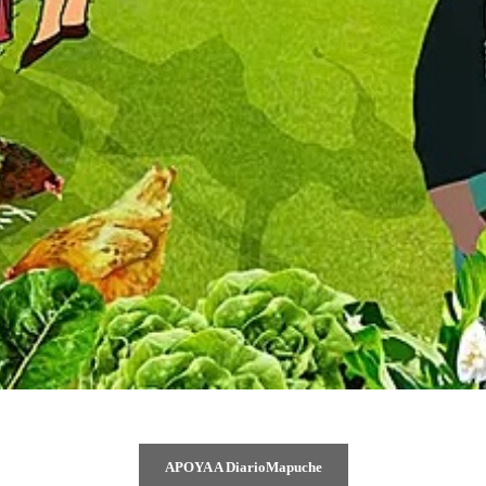
APOYA A DiarioMapuche