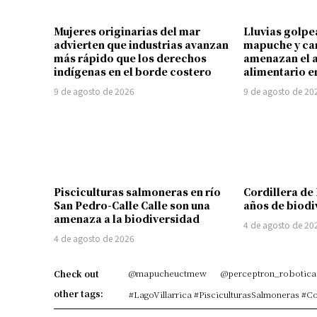
Mujeres originarias del mar
Lluvias golpe
advierten que industrias avanzan
mapuche y ca
más rápido que los derechos
amenazan el 
indígenas en el borde costero
alimentario en
9 de agosto de 2026
9 de agosto de 20
Pisciculturas salmoneras en río
Cordillera de
San Pedro-Calle Calle son una
años de biodi
amenaza a la biodiversidad
4 de agosto de 20
4 de agosto de 2026
@mapucheuctmew
@perceptron_robotica
Check out
other tags:
#LagoVillarrica #PisciculturasSalmoneras #