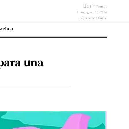
C
2.1
Temuco
lunes, agosto 10, 2026
Registrarse / Unirse
SCRÍBETE
para una