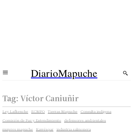
DiarioMapuche
Tag:
Víctor Caniuñir
Ley Lafkenche
ECMPO
Tierras Mapuche
Consulta indígena
Comisión de Paz y Entendimiento
defensores ambientales
mujeres mapuche
Kawésqar
industria salmonera