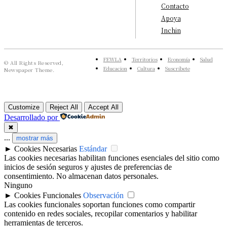
Contacto
Apoya
Inchin
FEWLA
Territorios
Economía
Salud
© All Rights Reserved,
Educacion
Cultura
Suscríbete
Newspaper Theme.
Customize
Reject All
Accept All
Desarrollado por
✖
...
mostrar más
►
Cookies Necesarias
Estándar
Las cookies necesarias habilitan funciones esenciales del sitio como
inicios de sesión seguros y ajustes de preferencias de
consentimiento. No almacenan datos personales.
Ninguno
►
Cookies Funcionales
Observación
Las cookies funcionales soportan funciones como compartir
contenido en redes sociales, recopilar comentarios y habilitar
herramientas de terceros.