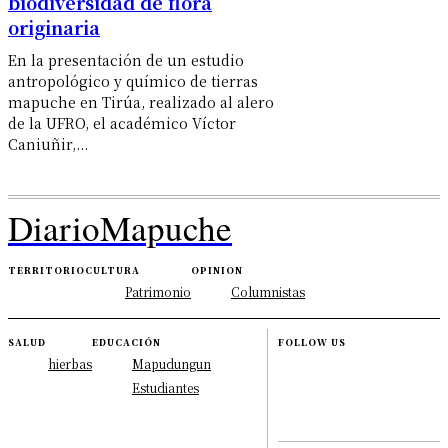
biodiversidad de flora
originaria
En la presentación de un estudio
antropológico y químico de tierras
mapuche en Tirúa, realizado al alero
de la UFRO, el académico Víctor
Caniuñir,...
DiarioMapuche
TERRITORIO
CULTURA
OPINION
Patrimonio
Columnistas
SALUD
EDUCACIÓN
FOLLOW US
hierbas
Mapudungun
Estudiantes