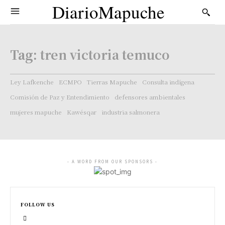
DiarioMapuche
Tag:
tren victoria temuco
Ley Lafkenche
ECMPO
Tierras Mapuche
Consulta indígena
Comisión de Paz y Entendimiento
defensores ambientales
mujeres mapuche
Kawésqar
industria salmonera
- A WORD FROM OUR SPONSORS -
FOLLOW US