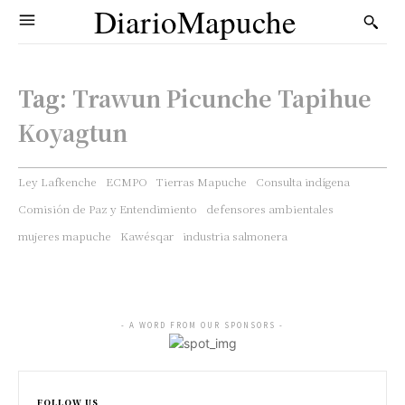
DiarioMapuche
Tag:
Trawun Picunche Tapihue
Koyagtun
Ley Lafkenche
ECMPO
Tierras Mapuche
Consulta indígena
Comisión de Paz y Entendimiento
defensores ambientales
mujeres mapuche
Kawésqar
industria salmonera
- A WORD FROM OUR SPONSORS -
FOLLOW US