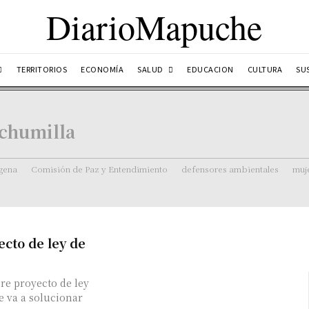
DiarioMapuche
SALUD
TERRITORIOS
ECONOMÍA
EDUCACION
CULTURA
SU
chumilla
ígena
Comisión de Paz y Entendimiento
defensores ambientales
muj
cto de ley de
re proyecto de ley
e va a solucionar