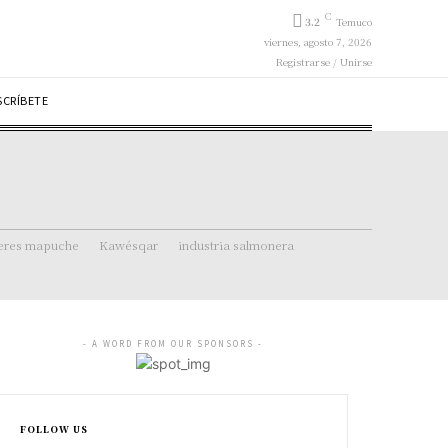
C
3.2
Temuco
viernes, agosto 7, 2026
Registrarse / Unirse
SCRÍBETE
eres mapuche
Kawésqar
industria salmonera
- A WORD FROM OUR SPONSORS -
FOLLOW US