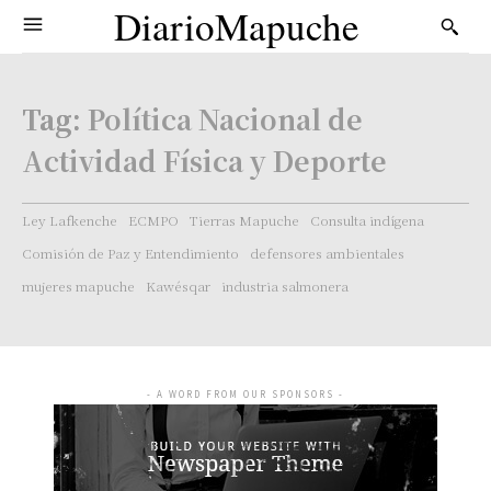
DiarioMapuche
Tag:
Política Nacional de
Actividad Física y Deporte
Ley Lafkenche
ECMPO
Tierras Mapuche
Consulta indígena
Comisión de Paz y Entendimiento
defensores ambientales
mujeres mapuche
Kawésqar
industria salmonera
- A WORD FROM OUR SPONSORS -