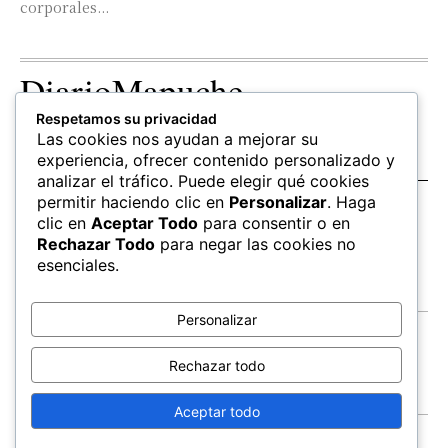
corporales...
DiarioMapuche
Respetamos su privacidad
TERRITORIO
CULTURA
OPINION
Las cookies nos ayudan a mejorar su
Patrimonio
Columnistas
experiencia, ofrecer contenido personalizado y
analizar el tráfico. Puede elegir qué cookies
permitir haciendo clic en
Personalizar
. Haga
SALUD
EDUCACIÓN
FOLLOW US
clic en
Aceptar Todo
para consentir o en
hierbas
Mapudungun
Rechazar Todo
para negar las cookies no
Estudiantes
esenciales.
Personalizar
Contacto
Apoya
Rechazar todo
Inchin
Aceptar todo
FEWLA
Territorios
Economía
Salud
© All Rights Reserved,