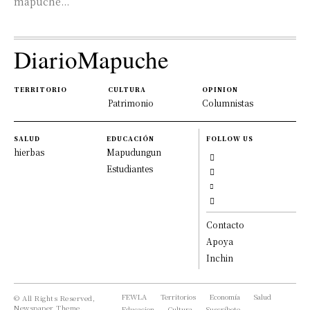
mapuche...
DiarioMapuche
TERRITORIO
CULTURA
OPINION
Patrimonio
Columnistas
SALUD
EDUCACIÓN
FOLLOW US
hierbas
Mapudungun
Estudiantes
Contacto
Apoya
Inchin
FEWLA
Territorios
Economía
Salud
© All Rights Reserved,
Newspaper Theme.
Educacion
Cultura
Suscríbete