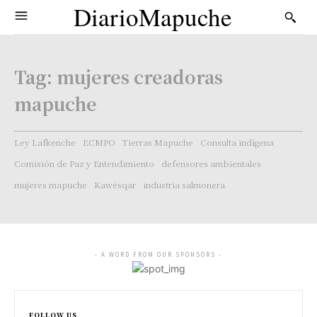
DiarioMapuche
Tag:
mujeres creadoras
mapuche
Ley Lafkenche
ECMPO
Tierras Mapuche
Consulta indígena
Comisión de Paz y Entendimiento
defensores ambientales
mujeres mapuche
Kawésqar
industria salmonera
- A WORD FROM OUR SPONSORS -
FOLLOW US