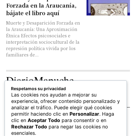
Forzada en la Araucanía,
bájate el libro aquí
Muerte y Desaparición Forzada en
la Araucanía: Una Aproximación
Étnica Efectos psicosociales e
interpretación sociocultural de la
represión política vivida por los
familiares de...
DiarioMapuche
Respetamos su privacidad
TERRITORIO
CULTURA
OPINION
Las cookies nos ayudan a mejorar su
Patrimonio
Columnistas
experiencia, ofrecer contenido personalizado y
analizar el tráfico. Puede elegir qué cookies
permitir haciendo clic en
Personalizar
. Haga
SALUD
EDUCACIÓN
FOLLOW US
clic en
Aceptar Todo
para consentir o en
hierbas
Mapudungun
Rechazar Todo
para negar las cookies no
Estudiantes
esenciales.