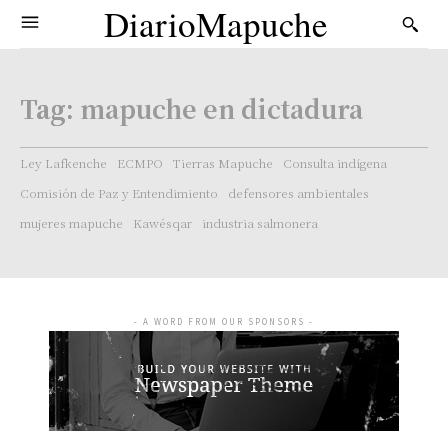
DiarioMapuche
Tag:
mapuche en dictadura
Ley Lafkenche
ECMPO
Tierras Mapuche
Consulta indígena
Comisión de Paz y Entendimiento
defensores ambientales
mujeres mapuche
Kawésqar
industria salmonera
- A WORD FROM OUR SPONSORS -