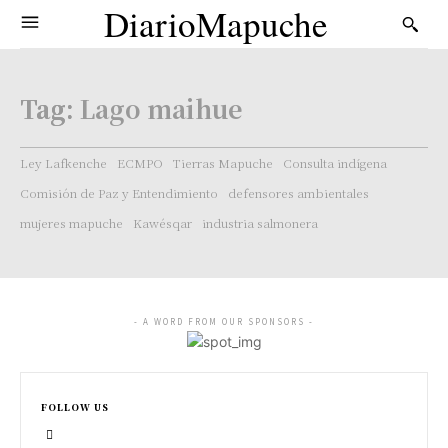
DiarioMapuche
Tag:
Lago maihue
Ley Lafkenche
ECMPO
Tierras Mapuche
Consulta indígena
Comisión de Paz y Entendimiento
defensores ambientales
mujeres mapuche
Kawésqar
industria salmonera
- A WORD FROM OUR SPONSORS -
FOLLOW US