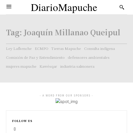
DiarioMapuche
Tag:
Joaquín Millanao Queipul
Ley Lafkenche
ECMPO
Tierras Mapuche
Consulta indígena
Comisión de Paz y Entendimiento
defensores ambientales
mujeres mapuche
Kawésqar
industria salmonera
- A WORD FROM OUR SPONSORS -
FOLLOW US