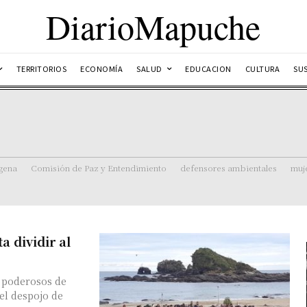
DiarioMapuche
TERRITORIOS
ECONOMÍA
SALUD
EDUCACION
CULTURA
SU
ígena
Comisión de Paz y Entendimiento
defensores ambientales
muj
 dividir al
s poderosos de
el despojo de