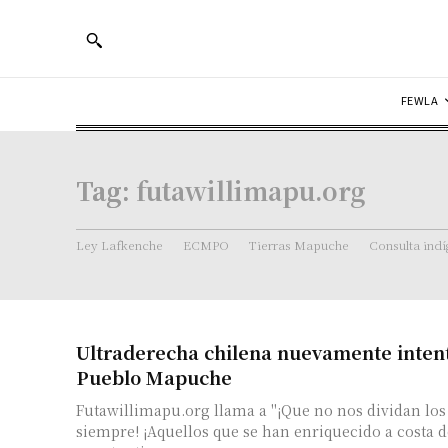
FEWLA
Tag:
futawillimapu.org
Ley Lafkenche
ECMPO
Tierras Mapuche
Consulta ind
Ultraderecha chilena nuevamente intenta
Pueblo Mapuche
Futawillimapu.org llama a "¡Que no nos dividan lo
siempre! ¡Aquellos que se han enriquecido a costa d