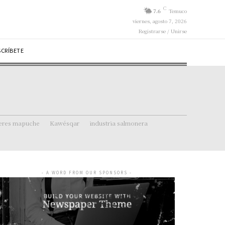
C
7.6
Temuco
viernes, agosto 7, 2026
Registrarse / Unirse
SCRÍBETE
eres mapuche
Kawésqar
industria salmonera
- A WORD FROM OUR SPONSORS -