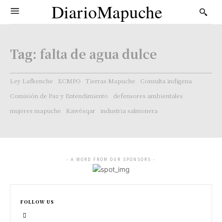
DiarioMapuche
Tag:
falta de agua dulce
Ley Lafkenche
ECMPO
Tierras Mapuche
Consulta indígena
Comisión de Paz y Entendimiento
defensores ambientales
mujeres mapuche
Kawésqar
industria salmonera
- A WORD FROM OUR SPONSORS -
FOLLOW US