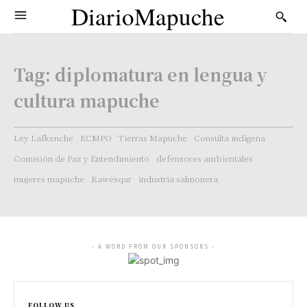
DiarioMapuche
Tag:
diplomatura en lengua y
cultura mapuche
Ley Lafkenche
ECMPO
Tierras Mapuche
Consulta indígena
Comisión de Paz y Entendimiento
defensores ambientales
mujeres mapuche
Kawésqar
industria salmonera
- A WORD FROM OUR SPONSORS -
FOLLOW US