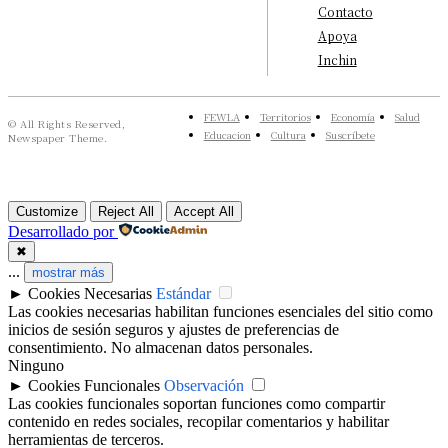
Contacto
Apoya
Inchin
FEWLA
Territorios
Economía
Salud
© All Rights Reserved,
Educacion
Cultura
Suscríbete
Newspaper Theme.
Customize
Reject All
Accept All
Desarrollado por
✖
...
mostrar más
►
Cookies Necesarias
Estándar
Las cookies necesarias habilitan funciones esenciales del sitio como
inicios de sesión seguros y ajustes de preferencias de
consentimiento. No almacenan datos personales.
Ninguno
►
Cookies Funcionales
Observación
Las cookies funcionales soportan funciones como compartir
contenido en redes sociales, recopilar comentarios y habilitar
herramientas de terceros.