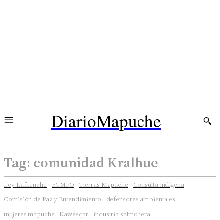
DiarioMapuche
Tag:
comunidad Kralhue
Ley Lafkenche
ECMPO
Tierras Mapuche
Consulta indígena
Comisión de Paz y Entendimiento
defensores ambientales
mujeres mapuche
Kawésqar
industria salmonera