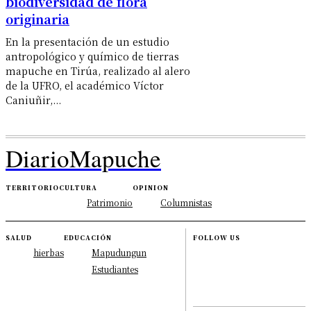
biodiversidad de flora
originaria
En la presentación de un estudio
antropológico y químico de tierras
mapuche en Tirúa, realizado al alero
de la UFRO, el académico Víctor
Caniuñir,...
DiarioMapuche
TERRITORIO
CULTURA
OPINION
Patrimonio
Columnistas
SALUD
EDUCACIÓN
FOLLOW US
hierbas
Mapudungun
Estudiantes