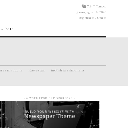
C
7.9
Temuco
jueves, agosto 6, 2026
Registrarse / Unirse
SCRÍBETE
eres mapuche
Kawésqar
industria salmonera
- A WORD FROM OUR SPONSORS -