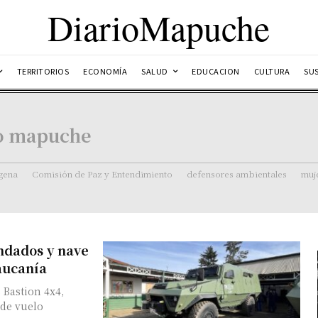
DiarioMapuche
TERRITORIOS
ECONOMÍA
SALUD
EDUCACION
CULTURA
SU
io mapuche
ígena
Comisión de Paz y Entendimiento
defensores ambientales
muj
ndados y nave
aucanía
 Bastion 4x4,
de vuelo