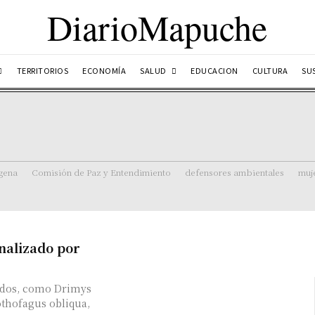
DiarioMapuche
SALUD
TERRITORIOS
ECONOMÍA
EDUCACION
CULTURA
SU
ígena
Comisión de Paz y Entendimiento
defensores ambientales
muj
nalizado por
rados, como Drimys
othofagus obliqua,