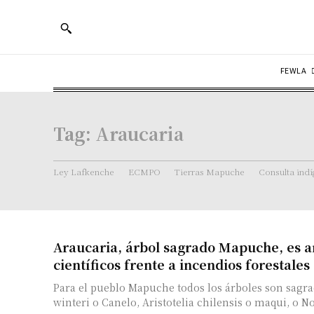
FEWLA
Tag:
Araucaria
Ley Lafkenche
ECMPO
Tierras Mapuche
Consulta ind
Araucaria, árbol sagrado Mapuche, es a
científicos frente a incendios forestales
Para el pueblo Mapuche todos los árboles son sag
winteri o Canelo, Aristotelia chilensis o maqui, o N