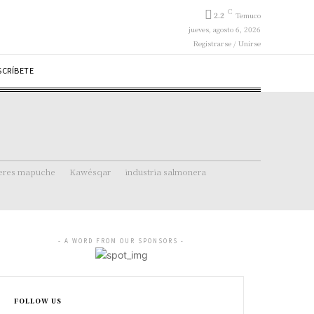
C
2.2
Temuco
jueves, agosto 6, 2026
Registrarse / Unirse
SCRÍBETE
eres mapuche
Kawésqar
industria salmonera
- A WORD FROM OUR SPONSORS -
FOLLOW US