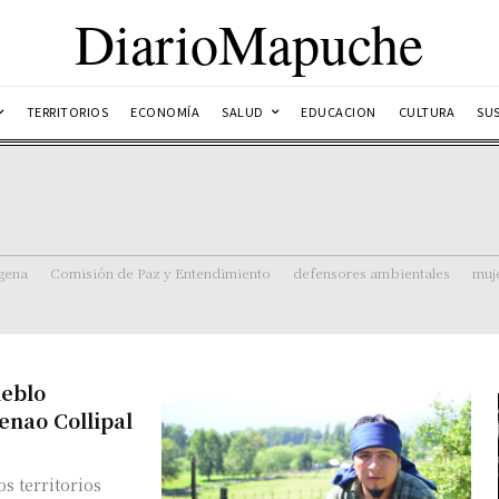
DiarioMapuche
TERRITORIOS
ECONOMÍA
SALUD
EDUCACION
CULTURA
SU
ígena
Comisión de Paz y Entendimiento
defensores ambientales
muj
ueblo
enao Collipal
os territorios