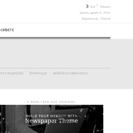
C
2.2
Temuco
jueves, agosto 6, 2026
Registrarse / Unirse
SCRÍBETE
eres mapuche
Kawésqar
industria salmonera
- A WORD FROM OUR SPONSORS -