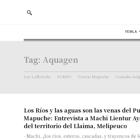
FEWLA
Tag:
Aquagen
Ley Lafkenche
ECMPO
Tierras Mapuche
Consulta ind
Los Ríos y las aguas son las venas del P
Mapuche: Entrevista a Machi Lientur Ay
del territorio del Llaima, Melipeuco
- Machi, ¿los ríos, esteros, cascadas, y trayencos de l