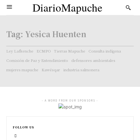
DiarioMapuche
Tag:
Yesica Huenten
Ley Lafkenche
ECMPO
Tierras Mapuche
Consulta indígena
Comisión de Paz y Entendimiento
defensores ambientales
mujeres mapuche
Kawésqar
industria salmonera
- A WORD FROM OUR SPONSORS -
FOLLOW US