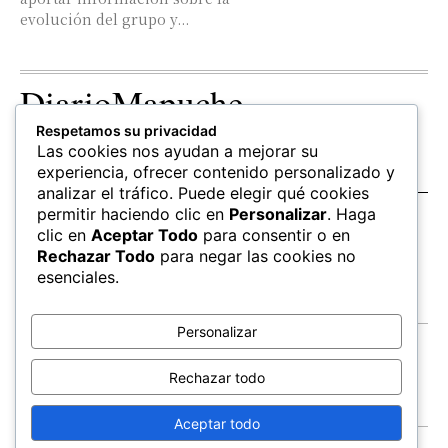
evolución del grupo y...
DiarioMapuche
Respetamos su privacidad
TERRITORIO
CULTURA
OPINION
Las cookies nos ayudan a mejorar su
Patrimonio
Columnistas
experiencia, ofrecer contenido personalizado y
analizar el tráfico. Puede elegir qué cookies
permitir haciendo clic en
Personalizar
. Haga
SALUD
EDUCACIÓN
FOLLOW US
clic en
Aceptar Todo
para consentir o en
hierbas
Mapudungun
Rechazar Todo
para negar las cookies no
Estudiantes
esenciales.
Personalizar
Contacto
Apoya
Rechazar todo
Inchin
Aceptar todo
FEWLA
Territorios
Economía
Salud
© All Rights Reserved,