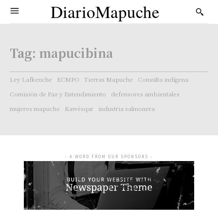
DiarioMapuche
Tag:
mapucibina
Ley Lafkenche
ECMPO
Tierras Mapuche
Consulta indígena
Comisión de Paz y Entendimiento
defensores ambientales
mujeres mapuche
Kawésqar
industria salmonera
- A WORD FROM OUR SPONSORS -