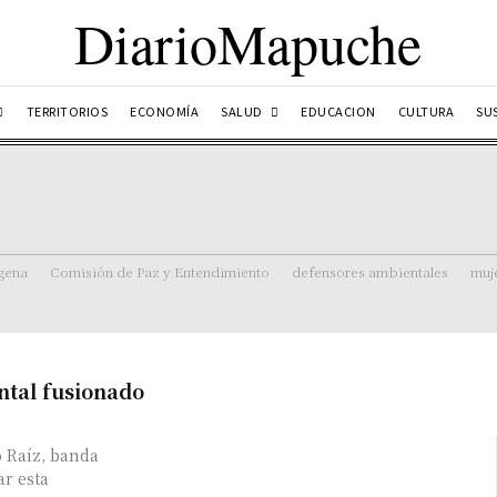
DiarioMapuche
SALUD
TERRITORIOS
ECONOMÍA
EDUCACION
CULTURA
SU
ígena
Comisión de Paz y Entendimiento
defensores ambientales
muj
ntal fusionado
o Raíz, banda
ar esta