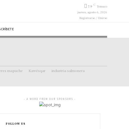
C
7.9
Temuco
jueves, agosto 6, 2026
Registrarse / Unirse
SCRÍBETE
eres mapuche
Kawésqar
industria salmonera
- A WORD FROM OUR SPONSORS -
FOLLOW US