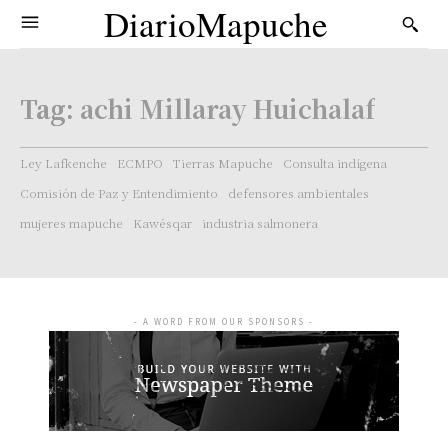
DiarioMapuche
Tag:
achi Millaray Huichalaf
Ley Lafkenche
ECMPO
Tierras Mapuche
Consulta indígena
Comisión de Paz y Entendimiento
defensores ambientales
mujeres mapuche
Kawésqar
industria salmonera
- A WORD FROM OUR SPONSORS -