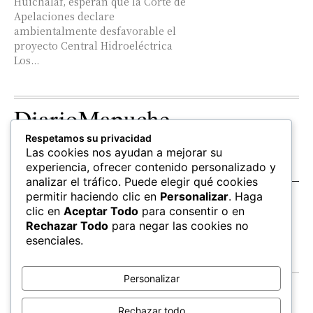
Huichalaf, esperan que la Corte de
Apelaciones declare
ambientalmente desfavorable el
proyecto Central Hidroeléctrica
Los...
DiarioMapuche
Respetamos su privacidad
TERRITORIO
CULTURA
OPINION
Las cookies nos ayudan a mejorar su
Patrimonio
Columnistas
experiencia, ofrecer contenido personalizado y
analizar el tráfico. Puede elegir qué cookies
permitir haciendo clic en
Personalizar
. Haga
SALUD
EDUCACIÓN
FOLLOW US
clic en
Aceptar Todo
para consentir o en
hierbas
Mapudungun
Rechazar Todo
para negar las cookies no
Estudiantes
esenciales.
Personalizar
Contacto
Apoya
Rechazar todo