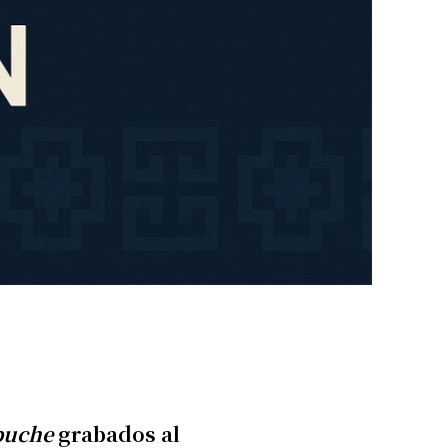
puche
grabados al