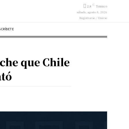
C
2.8
Temuco
sábado, agosto 8, 2026
Registrarse / Unirse
SCRÍBETE
che que Chile
ató