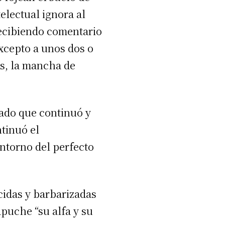
lectual ignora al
ecibiendo comentario
xcepto a unos dos o
is, la mancha de
zado que continuó y
ntinuó el
ntorno del perfecto
idas y barbarizadas
mapuche “su alfa y su