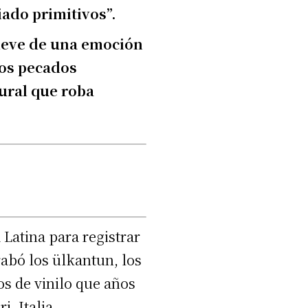
iado primitivos”.
mueve de una emoción
los pecados
ural que roba
Latina para registrar
rabó los ülkantun, los
s de vinilo que años
, Italia.