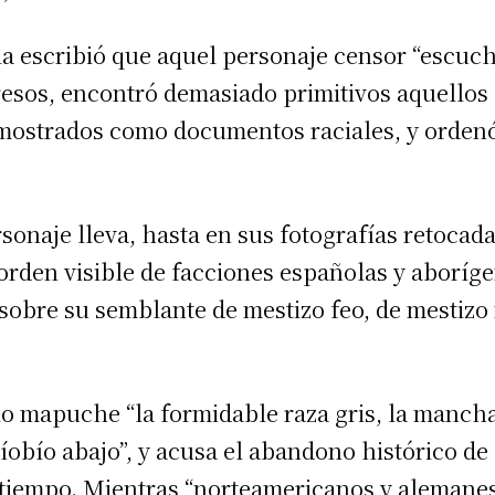
la escribió que aquel personaje censor “escuc
resos, encontró demasiado primitivos aquellos 
 mostrados como documentos raciales, y ordenó
sonaje lleva, hasta en sus fotografías retocad
orden visible de facciones españolas y aboríge
sobre su semblante de mestizo feo, de mestizo
lo mapuche “la formidable raza gris, la mancha
íobío abajo”, y acusa el abandono histórico de 
 tiempo. Mientras “norteamericanos y alemanes