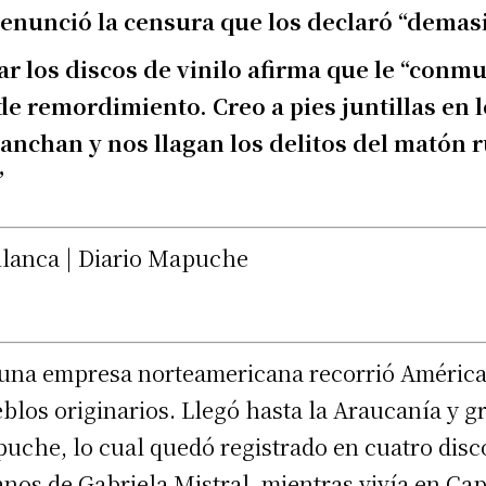
denunció la censura que los declaró “demas
ar los discos de vinilo afirma que le “con
de remordimiento. Creo a pies juntillas en 
nchan y nos llagan los delitos del matón r
”
illanca | Diario Mapuche
 una empresa norteamericana recorrió América 
blos originarios. Llegó hasta la Araucanía y g
uche, lo cual quedó registrado en cuatro disco
os de Gabriela Mistral, mientras vivía en Capri