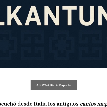
APOYA A DiarioMapuche
scuchó desde Italia los antiguos
cantos ma