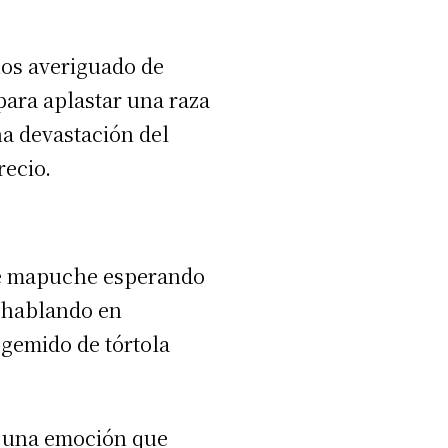
nos averiguado de
para aplastar una raza
na devastación del
recio.
 de mapuche esperando
, hablando en
gemido de tórtola
de una emoción que