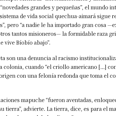
“novedades grandes y pequeñas”, el mundo inte
sistema de vida social quechua-aimará sigue r
s”, pero “a nadie le ha importado gran cosa —e
 otros tantos misioneros— la formidable raza gr
e vive Bíobío abajo”.
eta son una denuncia al racismo institucionali
a colonia, cuando “el criollo americano […] co
origen con una felonía redonda que toma el co
blaciones mapuche “fueron aventadas, enloquec
u tierra”, advierte. La tierra, dice, es para el 